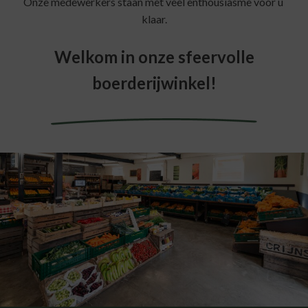
Onze medewerkers staan met veel enthousiasme voor u
klaar.
Wij zijn gewoon
Welkom in onze sfeervolle
geopend
boerderijwinkel!
×