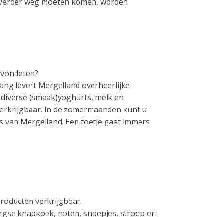
n verder weg moeten komen, worden
 avondeten?
lang levert Mergelland overheerlijke
, diverse (smaak)yoghurts, melk en
verkrijgbaar. In de zomermaanden kunt u
js van Mergelland. Een toetje gaat immers
kproducten verkrijgbaar.
rgse knapkoek, noten, snoepjes, stroop en