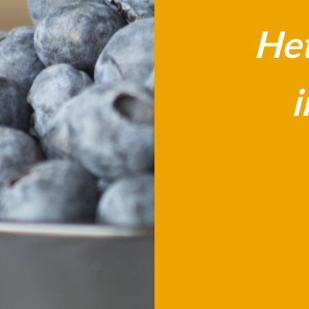
Het
i